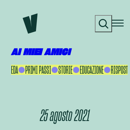
Vai
al
C
contenuto
e
r
c
a
AI MIEI AMICI
KU IKEDA
PRIMI PASSI
STORIE
EDUCAZIONE
RISPOSTE
25 agosto 2021