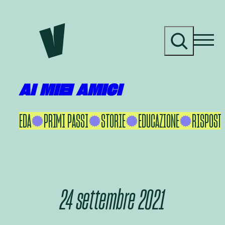
Vai
al
C
contenuto
e
r
c
a
AI MIEI AMICI
KU IKEDA
PRIMI PASSI
STORIE
EDUCAZIONE
RISPOSTE
24 settembre 2021