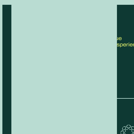
CONTATTACI
Scrivici le tue
proposte, esperie
feedback!
COMPILA IL FORM