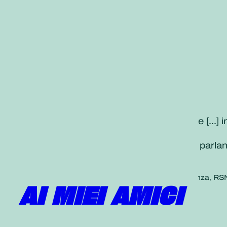
Nichiren Daishonin afferma: «Chiunque […] ins
Tathagata.»*
Lodiamo con tutto il cuore coloro che parla
della Terra!
*Una nave per attraversare il mare della sofferenza, RS
AI MIEI AMICI