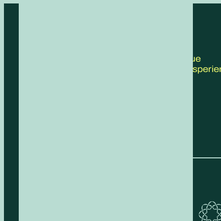
CONTATTACI
Scrivici le tue
proposte, esperie
feedback!
COMPILA IL FORM