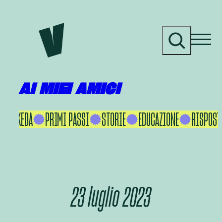
Vai
al
C
contenuto
e
r
c
a
AI MIEI AMICI
AKU IKEDA
PRIMI PASSI
STORIE
EDUCAZIONE
RISPOSTE
23 luglio 2023