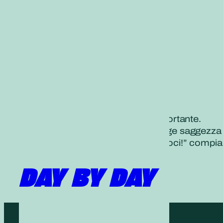
Fare il primo passo è molto importante.
Quando iniziamo ad agire emerge saggezza e
Determinando: “Forza, proviamoci!” compiam
DAY BY DAY