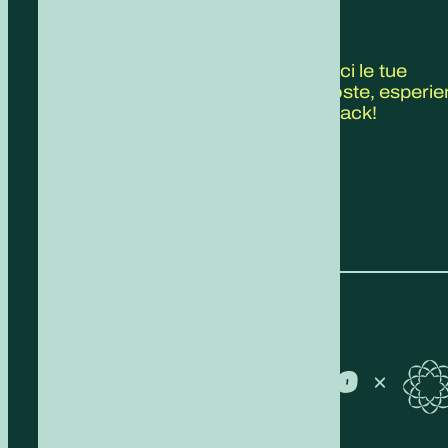
CONTATTACI
Scrivici le tue
proposte, esperie
feedback!
COMPILA IL FORM