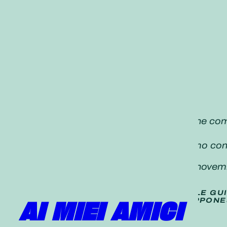
«Nichiren Daishonin scrive: “Le persone co
170, 997]
Con preghiere e azioni tenaci, scriviamo con 
Daisaku Ikeda,
Seikyo Shimbun, 22
novem
TRADUZIONE (
NON UFFICIALE
) DELLE GU
PUBBLICATE SUL QUOTIDIANO GIAPPONE
AI MIEI AMICI