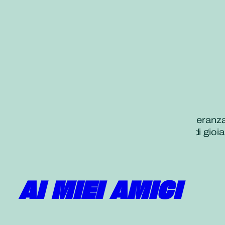
«Dove prospera il sorriso, nascono speranza e
Attraverso un comportamento pieno di gioia, e
Daisaku Ikeda
, 21 novembre 2021
Tradotto dal
Seikyo Shimbun
AI MIEI AMICI