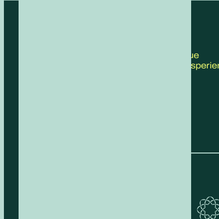
CONTATTACI
Scrivici le tue
proposte, esperie
feedback!
COMPILA IL FORM