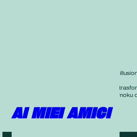
La nostra fede si basa sul principio “le illus
crescita.
Mettiamo in scena lo spettacolo della tras
Continuiamo ad avanzare con un Daimoku c
AI MIEI AMICI