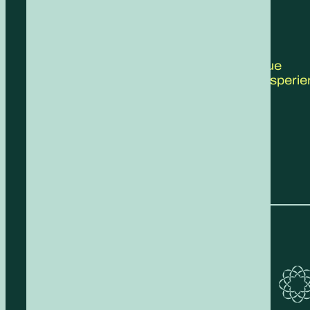
CONTATTACI
Scrivici le tue
proposte, esperie
feedback!
COMPILA IL FORM