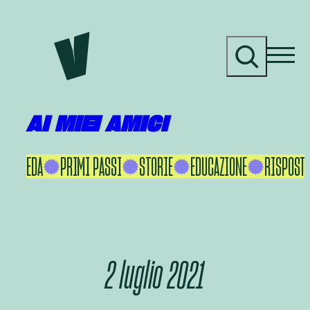
Vai
al
C
contenuto
e
r
c
a
AI MIEI AMICI
KU IKEDA
PRIMI PASSI
STORIE
EDUCAZIONE
RISPOSTE
2 luglio 2021