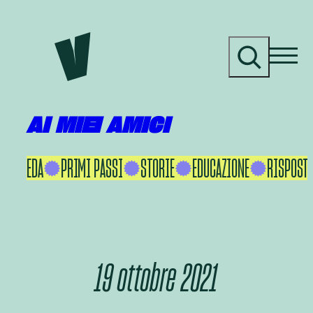
Vai
al
C
contenuto
e
r
c
a
AI MIEI AMICI
KU IKEDA
PRIMI PASSI
STORIE
EDUCAZIONE
RISPOSTE
19 ottobre 2021