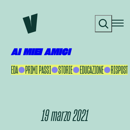
Vai
al
C
contenuto
e
r
c
a
AI MIEI AMICI
KU IKEDA
PRIMI PASSI
STORIE
EDUCAZIONE
RISPOSTE
19 marzo 2021