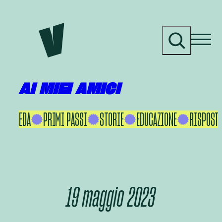
Vai
al
C
contenuto
e
r
c
a
AI MIEI AMICI
KU IKEDA
PRIMI PASSI
STORIE
EDUCAZIONE
RISPOSTE
19 maggio 2023