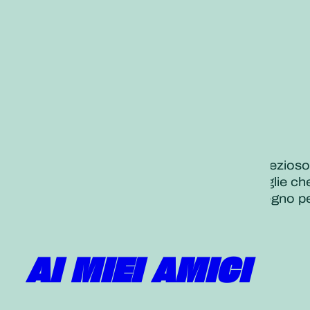
«Incoraggiamo e ispiriamo il nostro prezios
È molto importante sostenere le famiglie che 
Mettiamo tutto il nostro prezioso impegno pe
Daisaku Ikeda
, 19 dicembre 2021
Tradotto dal
Seikyo Shimbun
AI MIEI AMICI