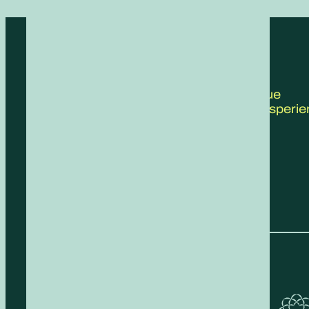
CONTATTACI
Scrivici le tue
proposte, esperie
feedback!
COMPILA IL FORM