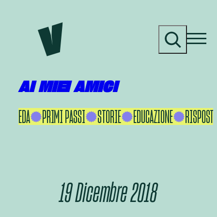
Vai
al
C
contenuto
e
r
c
a
AI MIEI AMICI
KU IKEDA
PRIMI PASSI
STORIE
EDUCAZIONE
RISPOSTE
19 Dicembre 2018