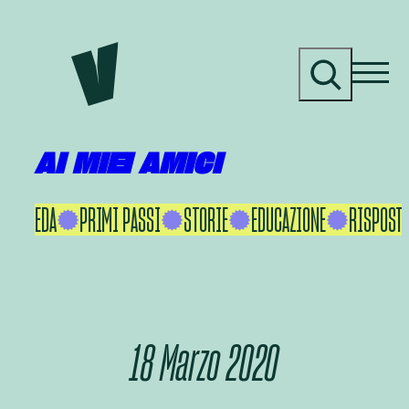
Vai
al
C
contenuto
e
r
c
a
AI MIEI AMICI
KU IKEDA
PRIMI PASSI
STORIE
EDUCAZIONE
RISPOSTE
18 Marzo 2020