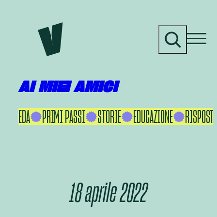
Vai
al
C
contenuto
e
r
c
a
AI MIEI AMICI
KU IKEDA
PRIMI PASSI
STORIE
EDUCAZIONE
RISPOSTE
18 aprile 2022