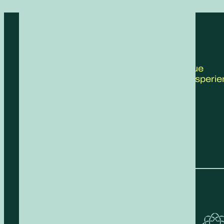
CONTATTACI
Scrivici le tue
proposte, esperie
feedback!
COMPILA IL FORM