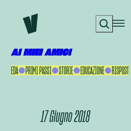
Vai
al
C
contenuto
e
r
c
a
AI MIEI AMICI
KU IKEDA
PRIMI PASSI
STORIE
EDUCAZIONE
RISPOSTE
17 Giugno 2018