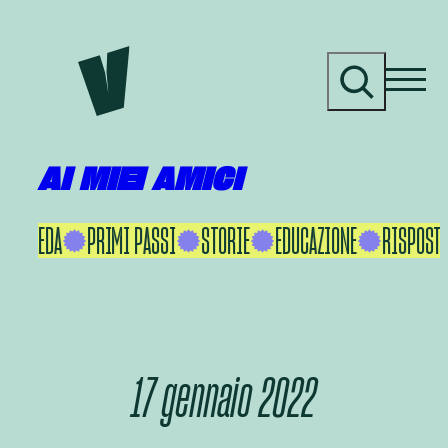
Vai
al
C
contenuto
e
r
c
a
AI MIEI AMICI
KU IKEDA
PRIMI PASSI
STORIE
EDUCAZIONE
RISPOSTE
17 gennaio 2022