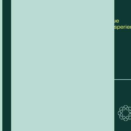
CONTATTACI
Scrivici le tue
proposte, esperie
feedback!
COMPILA IL FORM