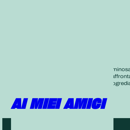
Un’esistenza di sfide è un’esistenza luminosa
Le persone crescono e si sviluppano affrontand
Recitiamo un Daimoku risonante e progredi
AI MIEI AMICI