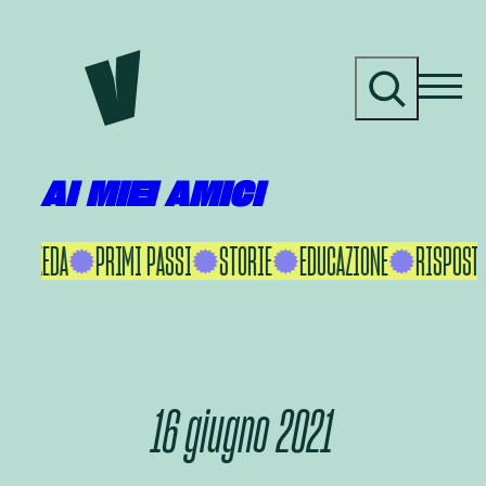
Vai
al
C
contenuto
e
r
c
a
AI MIEI AMICI
KU IKEDA
PRIMI PASSI
STORIE
EDUCAZIONE
RISPOSTE
16 giugno 2021