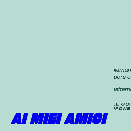
«L’unità non si crea semplicemente chiamando
incoraggiare e sostenere con tutto il cuore o
Daisaku Ikeda,
Seikyo Shimbun,
15 settem
TRADUZIONE (
NON UFFICIALE
) DELLE GU
PUBBLICATE SUL QUOTIDIANO GIAPPONE
AI MIEI AMICI