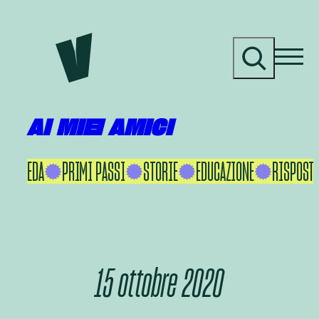
Vai
al
C
contenuto
e
r
c
a
AI MIEI AMICI
KU IKEDA
PRIMI PASSI
STORIE
EDUCAZIONE
RISPOSTE
15 ottobre 2020