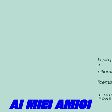
«[Recitare]”Nam-myoho-renge-kyo è la più gra
Il Daimoku è una sorgente di speranza!
Anche oggi, creiamo valore mentre recitiamo
Daisaku Ikeda,
Seikyo Shimbun, 14
dicemb
TRADUZIONE (
NON UFFICIALE
) DELLE GU
PUBBLICATE SUL QUOTIDIANO GIAPPONE
AI MIEI AMICI