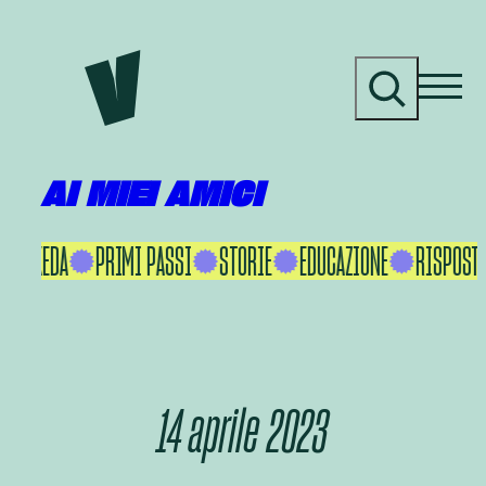
Vai
al
C
contenuto
e
r
c
a
AI MIEI AMICI
KU IKEDA
PRIMI PASSI
STORIE
EDUCAZIONE
RISPOSTE
14 aprile 2023