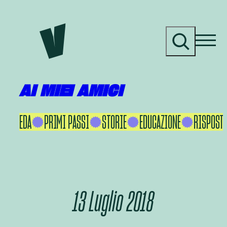
Vai
al
C
contenuto
e
r
c
a
AI MIEI AMICI
KU IKEDA
PRIMI PASSI
STORIE
EDUCAZIONE
RISPOSTE 
13 Luglio 2018