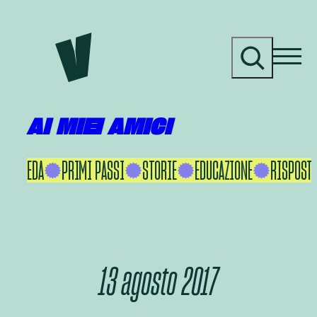
Vai
al
C
contenuto
e
r
c
a
AI MIEI AMICI
KU IKEDA
PRIMI PASSI
STORIE
EDUCAZIONE
RISPOSTE
13 agosto 2017