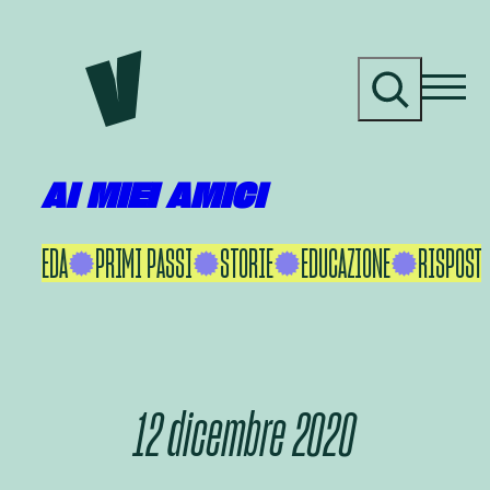
Vai
al
C
contenuto
e
r
c
a
AI MIEI AMICI
KU IKEDA
PRIMI PASSI
STORIE
EDUCAZIONE
RISPOSTE
12 dicembre 2020