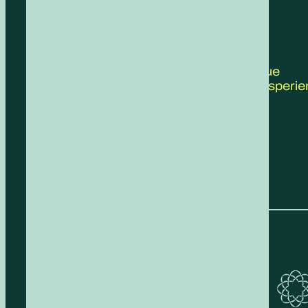
CONTATTACI
Scrivici le tue
proposte, esperie
feedback!
COMPILA IL FORM