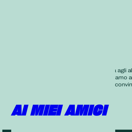
Nichiren Daishonin ci esorta: «Insegna agli a
Kosen-rufu è una sfida che intraprendiamo at
Continuiamo a condividere con piena convinz
*RSND, 1, 342
AI MIEI AMICI