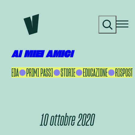
Vai
al
C
contenuto
e
r
c
a
AI MIEI AMICI
KU IKEDA
PRIMI PASSI
STORIE
EDUCAZIONE
RISPOSTE
10 ottobre 2020