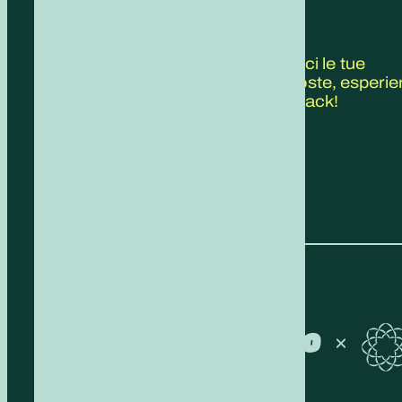
CONTATTACI
Scrivici le tue
proposte, esperie
feedback!
COMPILA IL FORM