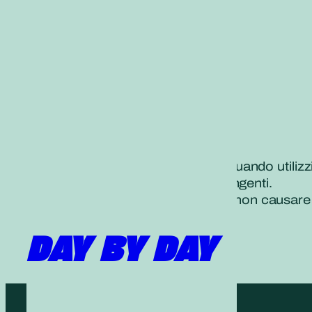
Adottiamo tutte le precauzioni quando utilizz
posteriori e utilizzando catarifrangenti.
Determiniamo con fermezza di non causare né
DAY BY DAY