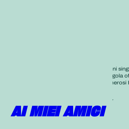
Esprimiamo profonda gratitudine a ogni sing
Nichiren Daishonin afferma: «Ogni singola of
In completa unità con sempre più numerosi B
dell’insegnamento corretto”!
Un rigido inverno tra le montagne, RSND, 2, 757
AI MIEI AMICI