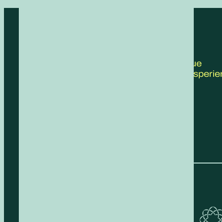
CONTATTACI
Scrivici le tue
proposte, esperie
feedback!
COMPILA IL FORM