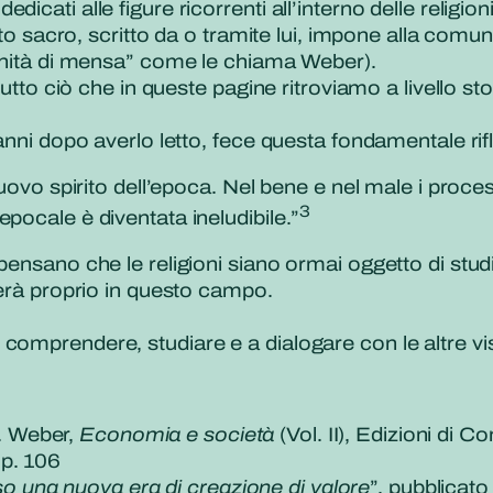
oli dedicati alle figure ricorrenti all’interno delle rel
esto sacro, scritto da o tramite lui, impone alla co
omunità di mensa” come le chiama Weber).
tutto ciò che in queste pagine ritroviamo a livello sto
 anni dopo averlo letto, fece questa fondamentale rif
vo spirito dell’epoca. Nel bene e nel male i proces
3
 epocale è diventata ineludibile.”
pensano che le religioni siano ormai oggetto di studi
iderà proprio in questo campo.
comprendere, studiare e a dialogare con le altre vis
. Weber,
Economia e società
(Vol. II), Edizioni di 
, p. 106
o una nuova era di creazione di valore
”, pubblicat