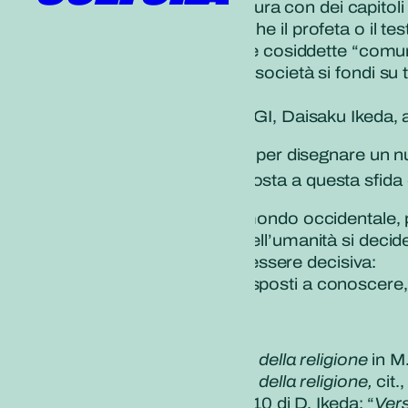
Il testo, infatti, poi si struttura con dei capit
anche alle forme sociali che il profeta o il t
restrizioni alimentari, nelle cosiddette “c
È innegabile che l’attuale società si fondi su 
quello religioso.
Il terzo presidente della SGI, Daisaku Ikeda,
“Dobbiamo lavorare per disegnare un nuo
livello tale che la risposta a questa sfida
In molti, soprattutto nel mondo occidentale, 
probabilmente, il futuro dell’umanità si dec
Una domanda potrebbe essere decisiva:
Quanto siamo pronti e disposti a conoscere, 
NOTE
M.Weber,
Sociologia della religione
in M
M.Weber,
Sociologia della religione,
cit.
Proposta di pace 2010 di D. Ikeda: “
Vers