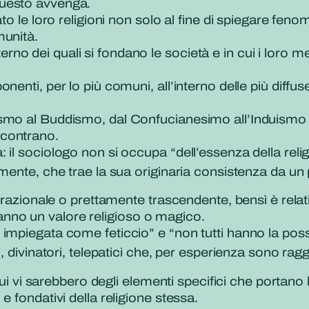
questo avvenga.
to le loro religioni non solo al fine di spiegare fen
munità.
’interno dei quali si fondano le società e in cui i lor
enti, per lo più comuni, all’interno delle più diffus
smo al Buddismo, dal Confucianesimo all’Induismo e
 incontrano.
 il sociologo non si occupa “dell’essenza della reli
samente, che trae la sua originaria consistenza da 
 irrazionale o prettamente trascendente, bensì è rel
, hanno un valore religioso o magico.
piegata come feticcio” e “non tutti hanno la possibil
, divinatori, telepatici che, per esperienza sono ragg
cui vi sarebbero degli elementi specifici che portano 
e fondativi della religione stessa.