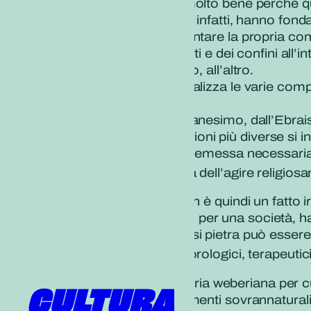
dell’800, si comprende molto bene perché 
Le società di ogni tempo, infatti, hanno fonda
soprattutto per regolamentare la propria co
La religione mette dei limiti e dei confini all
mondo rispetto all’esterno, all’altro.
In questo testo Weber analizza le varie compon
passato.
Dal Paganesimo al Cristianesimo, dall’Ebrai
all’interno dei quali le religioni più diverse si
Il tedesco parte da una premessa necessaria:
multiforme, ma si occupa dell’agire religio
L’agire religiosamente non è quindi un fatto
Infatti, non tutti gli oggetti, per una società
Ad esempio “non qualsiasi pietra può essere im
modo quegli effetti meteorologici, terapeutici
Da qui, infatti, parte la teoria weberiana per 
CULTURA
alcune persone degli elementi sovrannaturali 